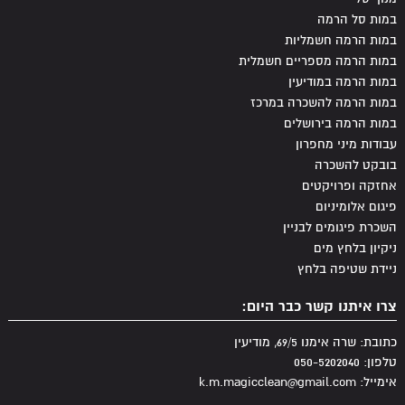
במות סל הרמה
במות הרמה חשמליות
במות הרמה מספריים חשמלית
במות הרמה במודיעין
במות הרמה להשכרה במרכז
במות הרמה בירושלים
עבודות מיני מחפרון
בובקט להשכרה
אחזקה ופרויקטים
פיגום אלומיניום
השכרת פיגומים לבניין
ניקיון בלחץ מים
ניידת שטיפה בלחץ
צרו איתנו קשר כבר היום:
כתובת: שרה אימנו 69/5, מודיעין
טלפון: 050-5202040
אימייל: k.m.magicclean@gmail.com