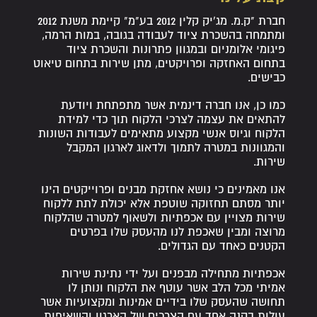
חברת "ק.מ. מג'יק קלין 2012 בע"מ" קיימת משנת 2012
ומתמחה בהשכרת ציוד לעבודה בגובה, במות הרמה,
פיגומי אלומניום ובמגוון פתרונות והשכרת ציוד
בתחום האחזקה ופרויקטים, מתן שירות בתחום טיאוט
כבישים.
כמו כן, אנו חברה דינמית אשר מתפתחת ויודעת
להתאים את עצמה לצרכי הלקוח תוך כדי למידת
הלקוח וגיוס אנשי מקצוע מתאימים לעבודות השונות
והמגוונות במטרה לתמוך ולדאוג לארגון המקבל
שירות.
אנו מאמינים כי נושא אחזקת מבנים ופרוייקטים הינו
יותר מסתם תחזוקה שוטפת אלא יכולת לתת ללקוח
שירות מצויין עם אכפתיות ולשאוף למטרה שהלקוח
מרוצה ומבין שאכפת לנו מהעסק שלו בפרטים
הקטנים כאחד עם הגדולים.
אכפתיות מתחילה מבפנים ועל ידי נתינת שירות
אמיתי מכל הלב אשר עוטף את הלקוח ונותן לו
תחושה שהעסק שלו בידיים אמינות ומקצועיות אשר
עולות בקנה אחד עם הצרכים של הארגון והשאיפות