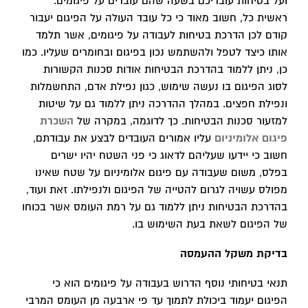
ועל בטיחות עובדיכם בשעה שהם עובדים על פיגומים.
ראשית כל, חשוב מאוד כי כל עובד העולה על הפיגום יעבור
קודם לכן הדרכת בטיחות לעבודה על פיגומים, אשר תלמד
אותו כיצד לטפל ולהשתמש נכון בפיגום ובחומרים שעליו. כמו
כן, ניתן ללמוד בהדרכת הבטיחות אודות סכנות הקשורות
לסוג הפיגום בו נעשה שימוש, כגון נפילת אדם, התחשמלות
ונפילת חפצים. במהלך ההדרכה ניתן ללמוד גם על שיטות
למזעור סכנות הבטיחות. כך לדוגמה, במקרה של
השכרת
פיגום אלומיניום
עליו אמורים העובדים לבצע את עבודתם,
חשוב כי יידעו שעליהם לדאוג כי פני השטח יהיו ישרים
בפלס, משום שעבודה עם פיגום אלומיניום על שטח שאינו
מפולס עשויה לגרום להטייה של הפיגום ולנפילתו. זאת ועוד,
בהדרכת הבטיחות ניתן ללמוד גם על רמת העומס אשר בכוחו
של הפיגום לשאת בעת השימוש בו.
בדיקת משקל ההעמסה
תנאי בטיחותי נוסף הדרוש בעבודה על פיגומים הוא כי
הפיגום יעמוד ביכולת לתמוך עד פי ארבעה מן העומס המרבי