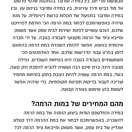
מבוצעות מדי יום, בין במידה ומדובר בהתקנת שלטי פרסום
אל מול כביש ודרך עירונית, בין במידה ומדובר בגיזום עץ, ובין
במידה ומדובר בתפעול של תקלות ברשת דיגיטלית. על מנת
שיהיה באפשרותכם לבחור במת הרמה הכי הולמת לפרויקט
שלכם, הנכם עשויים לפנות ישירות לבית עסק אשר משווק
ומייבא ציוד של הרמה מקצועי לעבודה בגובה. על ידי חברה
איכותית בנושא, אפשר להזמין השכרת במת הרמה בהתאם
לזמן בפרט עבור הדרישות שלכם. אחד האלמנטים הכי
משמעותיים בעבודה בגובה הינו בטיחות העובדים. נפילה
מגובה הינה ברת סיכון רבה ועשויה להביא להסבת נזק קשה.
בשל, במת הרמה עשויה להיות ניצבת בתקן בטיחות מחמיר
וצריכה לעבור בדיקות תקינות תקופתיות, כדי שיהיה אפשר
לעשות בהן שימוש בצורה קבועה.
מהם המחירים של במות הרמה?
במידה והחלטתם הודות ביצוע הזמנה של במת הרמה
להשכרה, באפשרותכם לבחור את במת ההרמה דרך קטלוג
אונליין של בית עסק, אשר משווק ומייבאת ציוד הרמה לכל