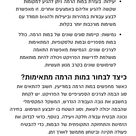
יעילות: בעזרת במות הרמה ניתן להגיע למקומות
שקשה להגיע אליהם באמצעים אחרים. זו מאפשרת
לבצע עבודות במהירות וביעילות ולהbro תמודד עם
משימות מורכבות יותר בקלות.
גמישות: קיימות סוגים שונים של במות הרמה, כולל
במות מספריים ובמות טלסקופיות, המתאימות
לצרכים שונים. הגמישות מאפשרת התאמה
מושלמת לדרישות הפרויקט ויכולה להיות מותאמת
לשימושים שונים בקרב מגוון תעשיות.
כיצד לבחור במות הרמה מתאימות?
כאשר מחפשים במות הרמה במודיעין, חשוב להתאים את
סוג הבמה לצרכים הספציפיים של הפרויקט. יש לקחת
בחשבון את גובה העבודה הנדרש, המשקל המקסימלי
שהבמה יכולה לשאת, וסוג השטח בו יתבצע השימוש. בחירה
נכונה תבטיח עבודה חלקה ויעילה. בנוסף, כדאי לבדוק את
הזמינות והתחזוקה התקופתית של הבמות, כדי להבטיח
פעולה תקינה וביטחון מתמשך לאורך זמן.