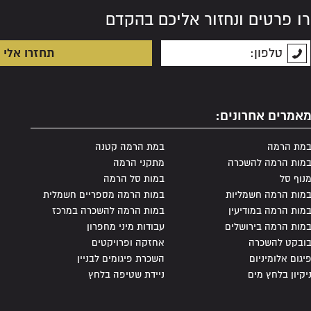
וב לזכור שאין לבחור רק לפי המחיר, אלא לשקול
ו פרטים ונחזור אליכם בהקדם
לפרק זמן מוגבל. לדוגמה, פרויקטים זמניים,
 מאפשרת גמישות כלכלית ותפעולית. כמו כן, כאשר יש
א פתרון אופטימלי שמאפשר ניהול יעיל של
אמרים אחרונים:
מת הרמה
במת הרמה קטנה
מי אלומיניום
מות הרמה להשכרה
מתקני הרמה
נוף סל
במות סל הרמה
פיגום אלומיניום להשכרה
. החברה
מות הרמה חשמליות
במות הרמה מספריים חשמלית
אחזקה והפרויקטים. אנו מאמינים בשירות איכותי
מות הרמה במודיעין
במות הרמה להשכרה במרכז
 אנשי מקצוע מנוסים, המעניקים לכל לקוח יחס אישי
מות הרמה בירושלים
עבודות מיני מחפרון
ניתן להבטיח שהפרויקט שלך יתבצע בזמן, תוך שמירה
ובקט להשכרה
אחזקה ופרויקטים
ווי מקצועי לאורך כל המהלך, כך שתוכל להיות בטוח
יגום אלומיניום
השכרת פיגומים לבניין
יקיון בלחץ מים
ניידת שטיפה בלחץ