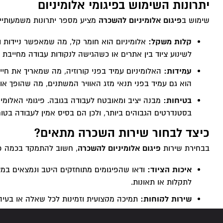
יתרונות השימוש בפיגומי אלומיניום
שימוש ב
פיגום אלומיניום להשכרה
מציע מספר יתרונות משמעותיי
קלות משקל:
אלומיניום הוא חומר קל, מה שמאפשר ניידות ופ
לשינוע ציוד בין אתרים או כשהגישה לנקודות עבודה מחייבת 
עמידות:
האלומיניום עמיד בפני קורוזיה, מה שמאריך את חיי
הוא גם עמיד בפני תנאי מזג האוויר המשתנים, מה שהופך אות
בטיחות:
מבנה יציב ומאובטח לעבודה בגובה. פיגומי האלומינ
בסטנדרטים הגבוהים ביותר, ולכן הם בסיס אמין לעבודה בטו
כיצד לבחור שירות השכרה מתאים?
בבחירת שירות
פיגום אלומיניום להשכרה
, חשוב להתמקד בכמה פ
איכות הציוד:
ודאו שהפיגומים מתוחזקים היטב ונמצאים במצב 
לתקלות או תאונות.
שירות לקוחות:
תמיכה מקצועית וזמינות לכל שאלה או בעיה. 
מהירה ובפתרון בעיות בזמן אמת.